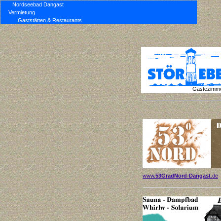
Nordseebad Dangast
Vermietung
Gaststätten & Restaurants
Gästezimmer
www.
53GradNord-Dangast
.de