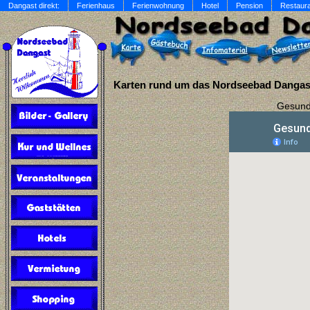
Dangast direkt:
Ferienhaus
Ferienwohnung
Hotel
Pension
Restaur
Karten rund um das Nordseebad Dangas
Gesundh