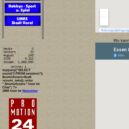
Wo kann 
myquery("SELECT
count(*) FROM sessions");
$numofusers=$call-
>count_sets(); echo
''.$numofusers." User im
Chat"; ?>
1850 User im
Newsetter