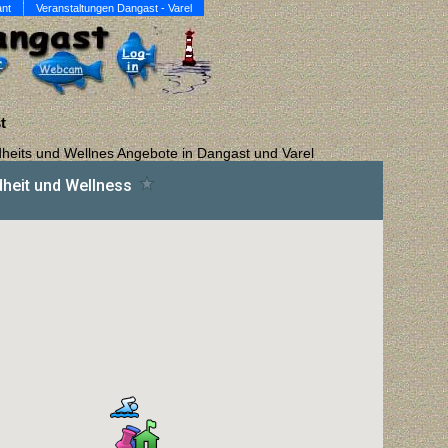
ant
Veranstaltungen Dangast - Varel
t
eits und Wellnes Angebote in Dangast und Varel